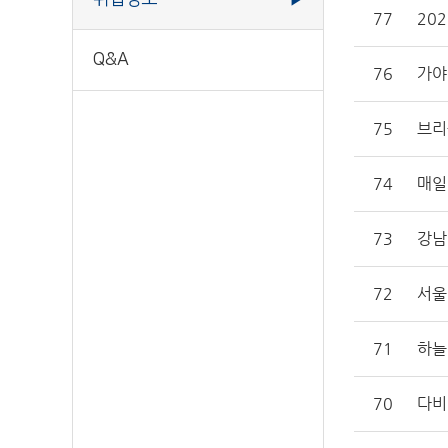
77
202
Q&A
76
가야
75
브리
74
매일
73
강남
72
서울
71
하늘
70
다비