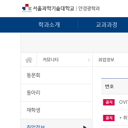
|
안경광학과
학과소개
교과과정
커뮤니티
취업정보
학과소개
교과과정
학사정보
대학원
정보광장
커뮤니티
동문회
동아리
재학생
취업정보
Q&A
동문회
번호
동아리
OV
재학생
* 
취업정보
▶