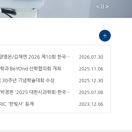
6 제10회 한국안광학회•대한시과학회 공동학술대회에서 우수상 수상
2026.07.30
학과 BeYOnd 산학협의회 개최
2025.11.06
립 30주년 기념학술대회 수상
2025.12.30
안경광학과 김나현/김채연/박경현 '2025 대한시과학회·한국안광학회 공동학술대회'에서 우수논문상 수상
2025.07.08
IC '한빛사' 등재
2023.12.06