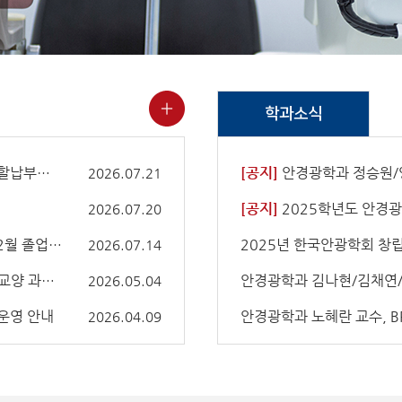
학과소식
제 안내
[공지]
안경광학과 정승원/양영은/김채연 202
2026.07.21
[공지]
2025학년도 안경광
2026.07.20
등록 신청 안내
2025년 한국안광학회 창
2026.07.14
이수 안내
2026.05.04
운영 안내
안경광학과 노혜란 교수, BR
2026.04.09