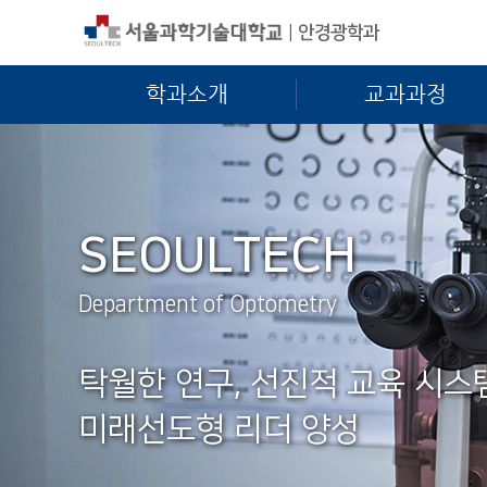
|
안경광학과
학과소개
교과과정
SEOULTECH
Department of Optometry
탁월한 연구, 선진적 교육 시스
미래선도형 리더 양성