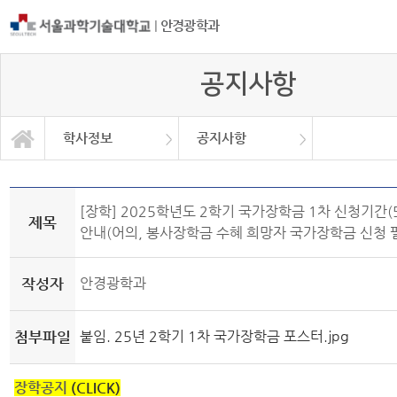
|
안경광학과
공지사항
학사정보
공지사항
학과소개
교과과정
학사정보
정보광장
커뮤니티
학사일정
공지사항
학과소식
대학원
[장학] 2025학년도 2학기 국가장학금 1차 신청기간(5.2
제목
안내(어의, 봉사장학금 수혜 희망자 국가장학금 신청 
작성자
안경광학과
첨부파일
붙임. 25년 2학기 1차 국가장학금 포스터.jpg
장학공지
(CLICK)