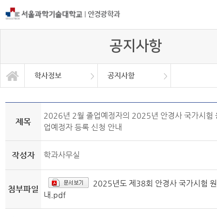
|
안경광학과
공지사항
학사정보
공지사항
학과소개
교과과정
학사정보
정보광장
커뮤니티
학사일정
공지사항
학과소식
대학원
2026년 2월 졸업예정자의 2025년 안경사 국가시험
제목
업예정자 등록 신청 안내
작성자
학과사무실
2025년도 제38회 안경사 국가시험 
첨부파일
내.pdf